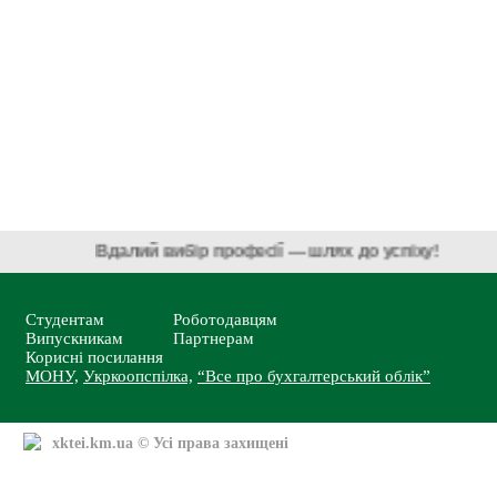
Вдалий вибір професії — шлях до успіху!
Студентам
Роботодавцям
Випускникам
Партнерам
Корисні посилання
МОНУ,
Укркоопспілка,
“Все про бухгалтерський облік”
xktei.km.ua
© Усі права захищені