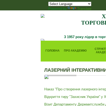
Powered by
Translate
Х
ТОРГОВ
З 1957 року лідер в тор
СТРУКТ
ГОЛОВНА
ПРО АКАДЕМІЮ
АКАДЕ
ЛАЗЕРНИЙ ІНТЕРАКТИВН
Наказ "Про створення лазерного інте
Відкриття тиру "Захисник України" у 
Візит Департаменту Держмитслужби 