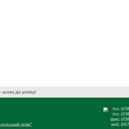
ії — шлях до успіху!
тел. (03
тел. (03
факс (038
моб. (06
лтерський облік”