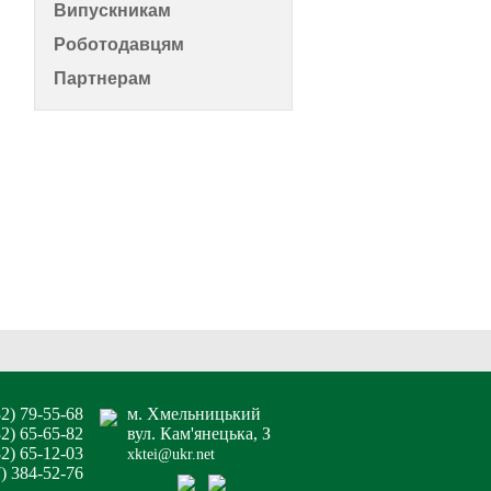
Випускникам
Роботодавцям
Партнерам
82) 79-55-68
м. Хмельницький
82) 65-65-82
вул. Кам'янецька, З
2) 65-12-03
xktei@ukr.net
7) 384-52-76