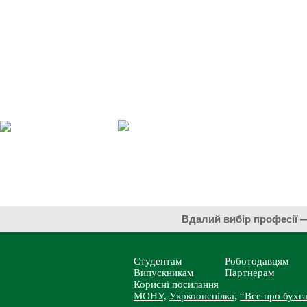
Вдалий вибір профес
Студентам
Роботодавцям
Випускникам
Партнерам
Корисні посилання
МОНУ,
Укркоопспілка,
“Все про бухга