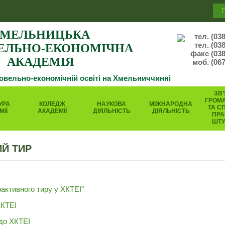
МЕЛЬНИЦЬКА
тел. (03
тел. (03
ЕЛЬНО-ЕКОНОМІЧНА
факс (038
АКАДЕМІЯ
моб. (067
говельно-економічній освіті на Хмельниччинні
ЗВ’
ГРОМ
УРА
КОЛЕДЖ
НАУКОВА
МІЖНАРОДНА
ТА С
МІЇ
АКАДЕМІЇ
ДІЯЛЬНІСТЬ
ДІЯЛЬНІСТЬ
ПРА
ШТ
ИЙ ТИР
рактивного тиру у ХКТЕІ"
ХКТЕІ
до ХКТЕІ