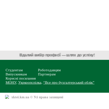
Вдалий вибір професії — шлях до успіху!
Студентам
Роботодавцям
Випускникам
Партнерам
Корисні посилання
МОНУ,
Укркоопспілка,
“Все про бухгалтерський облік”
xktei.km.ua
© Усі права захищені