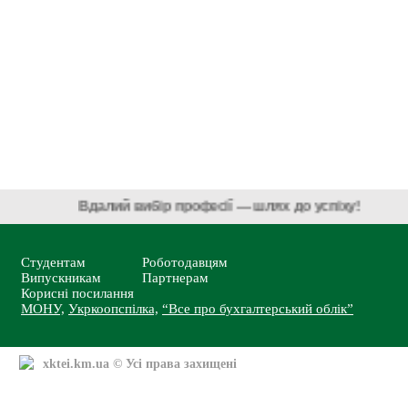
Вдалий вибір професії — шлях до успіху!
Студентам
Роботодавцям
Випускникам
Партнерам
Корисні посилання
МОНУ,
Укркоопспілка,
“Все про бухгалтерський облік”
xktei.km.ua
© Усі права захищені