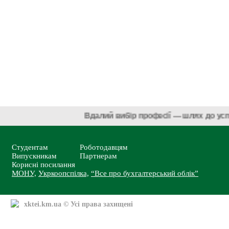
Вдалий вибір професії — шлях до у
Студентам
Роботодавцям
Випускникам
Партнерам
Корисні посилання
МОНУ,
Укркоопспілка,
“Все про бухгалтерський облік”
xktei.km.ua
© Усі права захищені