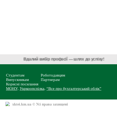
Вдалий вибір професії — шлях до успіху!
Студентам
Роботодавцям
Випускникам
Партнерам
Корисні посилання
МОНУ,
Укркоопспілка,
“Все про бухгалтерський облік”
xktei.km.ua
© Усі права захищені