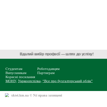
Вдалий вибір професії — шлях до успіху!
Студентам
Роботодавцям
Випускникам
Партнерам
Корисні посилання
МОНУ,
Укркоопспілка,
“Все про бухгалтерський облік”
xktei.km.ua
© Усі права захищені