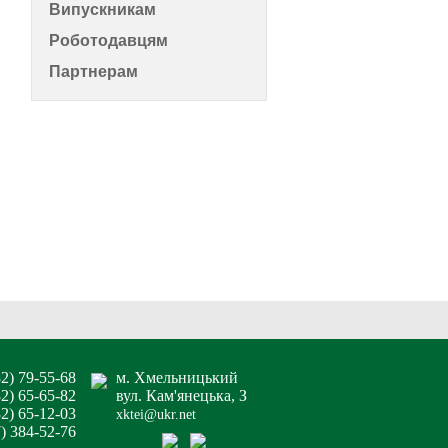
Випускникам
Роботодавцям
Партнерам
82) 79-55-68
м. Хмельницький
82) 65-65-82
вул. Кам'янецька, З
2) 65-12-03
xktei@ukr.net
7) 384-52-76