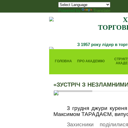
Powered by
Translate
Х
ТОРГОВ
З 1957 року лідер в тор
СТРУКТ
ГОЛОВНА
ПРО АКАДЕМІЮ
АКАДЕ
«ЗУСТРІЧ З НЕЗЛАМНИМ
3 грудня джури куреня
Максимом ТАРАДАЄМ, випуск
Захисники поділили