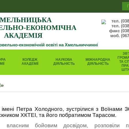
МЕЛЬНИЦЬКА
тел. (03
тел. (03
ЕЛЬНО-ЕКОНОМІЧНА
факс (038
АКАДЕМІЯ
моб. (067
говельно-економічній освіті на Хмельниччинні
ЗВ’
ГРОМ
УРА
КОЛЕДЖ
НАУКОВА
МІЖНАРОДНА
ТА С
МІЇ
АКАДЕМІЇ
ДІЯЛЬНІСТЬ
ДІЯЛЬНІСТЬ
ПРА
ШТ
И»
 імені Петра Холодного, зустрілися з Воїнами 
ником ХКТЕІ, та його побратимом Тарасом.
ся власним бойовим досвідом, розповіли п