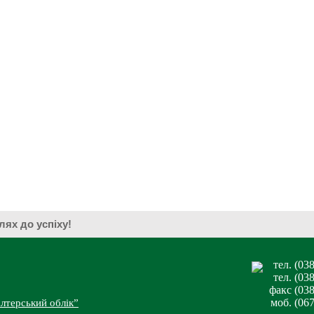
— шлях до успіху!
тел. (03
тел. (03
факс (038
моб. (06
лтерський облік”