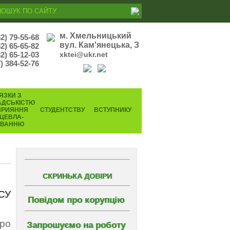
м. Хмельницький
82) 79-55-68
вул. Кам'янецька, З
82) 65-65-82
2) 65-12-03
xktei@ukr.net
) 384-52-76
ЯЗКИ З
АДСЬКІСТЮ
ПРИЯННЯ
СТУДЕНТСТВУ
ВСТУПНИКУ
ЦЕВЛА-
УВАННЮ
СКРИНЬКА ДОВІРИ
ЗСУ
Повідом про корупцію
ро
Запрошуємо на роботу