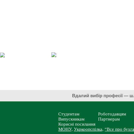
Вдалий вибір професії 
Студентам
Роботодавцям
Випускникам
Партнерам
Корисні посилання
МОНУ,
Укркоопспілка,
“Все про бухга