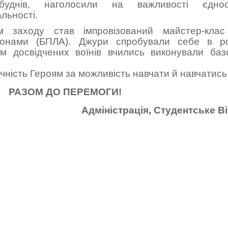
 буднів, наголосили на важливості єдност
льності.
 заходу став імпровізований майстер-клас
дронами (БПЛА). Джури спробували себе в ро
ом досвідчених воїнів вчились виконували баз
ність Героям за можливість навчати й навчатись
РАЗОМ ДО ПЕРЕМОГИ!
Адміністрація, Студентське В