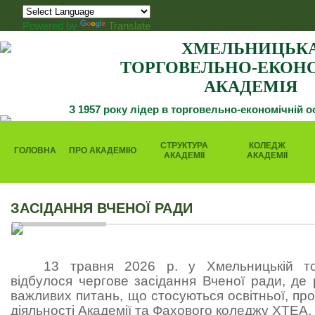
Powered by
Translate
ХМЕЛЬНИЦЬК
ТОРГОВЕЛЬНО-ЕКОН
АКАДЕМІЯ
З 1957 року лідер в торговельно-економічній о
СТРУКТУРА
КОЛЕДЖ
ГОЛОВНА
ПРО АКАДЕМІЮ
АКАДЕМІЇ
АКАДЕМІЇ
ЗАСІДАННЯ ВЧЕНОЇ РАДИ
13 травня 2026 р. у Хмельницькій тор
відбулося чергове засідання Вченої ради, де
важливих питань, що стосуються освітньої, про
діяльності Академії та Фахового коледжу ХТЕА