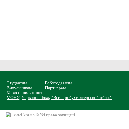
Студентам
Роботодавцям
Випускникам
Партнерам
Корисні посилання
МОНУ,
Укркоопспілка,
“Все про бухгалтерський облік”
xktei.km.ua
© Усі права захищені