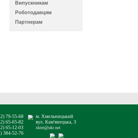
Випускникам
Роботодавцям
Партнерам
82) 79-55-68
м. Хмельницький
82) 65-65-82
вул. Кам'янецька, З
2) 65-12-03
xktei@ukr.net
7) 384-52-76