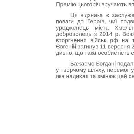
Премію цьогоріч вручають вп
Ця відзнака є заслуж
поваги до Героїв, чиї под
уродженець міста Хмельни
доброволець з 2014 р. Вою
вторгнення військ рф на 
Євгеній загинув 11 вересня 
дивно, що така особистість
Бажаємо Богдані
подаль
у творчому шляху, перемог у
яка надихає та змінює цей св