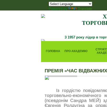
Powered by
Translate
Х
ТОРГОВ
З 1957 року лідер в тор
СТРУКТ
ГОЛОВНА
ПРО АКАДЕМІЮ
АКАДЕ
ПРЕМІЯ «ЧАС ВІДВАЖНИХ
Із гордістю повідомл
торговельно-економічного 
(псевдонім Сандра МЕЙ) з
Євгенія Ролдугіна
за опові