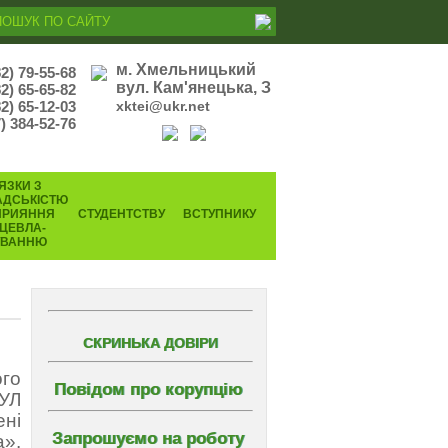
м. Хмельницький
82) 79-55-68
вул. Кам'янецька, З
82) 65-65-82
2) 65-12-03
xktei@ukr.net
) 384-52-76
ЯЗКИ З
АДСЬКІСТЮ
ПРИЯННЯ
СТУДЕНТСТВУ
ВСТУПНИКУ
ЦЕВЛА-
УВАННЮ
СКРИНЬКА ДОВІРИ
ого
Повідом про корупцію
ШУЛ
ені
Запрошуємо на роботу
а».