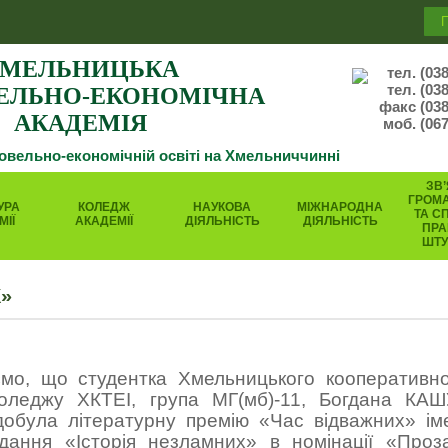
МЕЛЬНИЦЬКА
тел. (03
тел. (03
ЕЛЬНО-ЕКОНОМІЧНА
факс (038
АКАДЕМІЯ
моб. (067
говельно-економічній освіті на Хмельниччинні
ЗВ’
ГРОМ
УРА
КОЛЕДЖ
НАУКОВА
МІЖНАРОДНА
ТА С
МІЇ
АКАДЕМІЇ
ДІЯЛЬНІСТЬ
ДІЯЛЬНІСТЬ
ПРА
ШТ
»
яємо, що студентка Хмельницького кооперативн
коледжу ХКТЕІ, група МГ(мб)-11, Богдана КА
добула літературну премію
«Час відважних» ім
дання «Історія незламних» в номінації «Проз