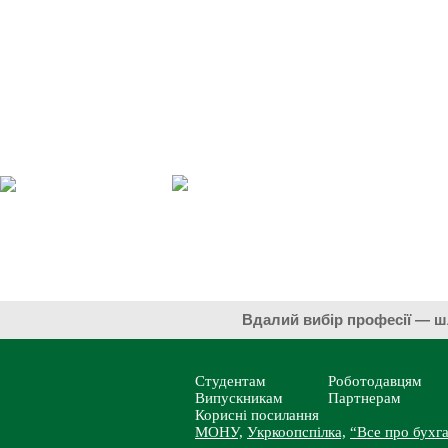
Вдалий вибір професії 
Студентам
Роботодавцям
Випускникам
Партнерам
Корисні посилання
МОНУ,
Укркоопспілка,
“Все про бухга