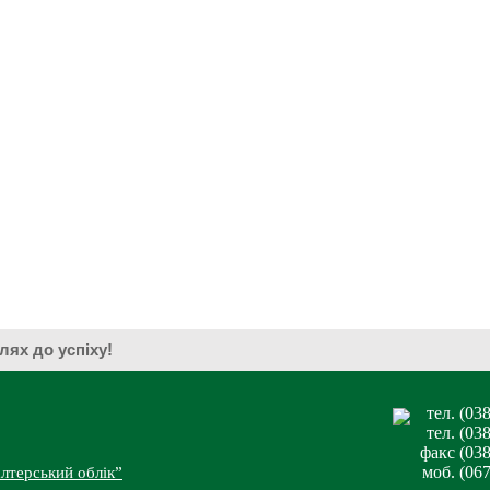
— шлях до успіху!
тел. (03
тел. (03
факс (038
моб. (06
лтерський облік”