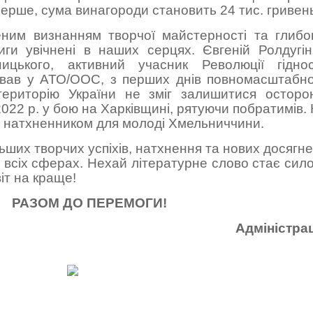
ерше, сума винагороди становить 24 тис. гривен
еним визнанням творчої майстерності та глибо
виги увічнені в наших серцях.
Євгеній Ролдугі
цького, активний учасник Революції гідност
вав у АТО/ООС, з перших днів повномасштабн
територію України
не зміг залишитися осторо
2022 р. у бою на Харківщині, рятуючи побратимів.
 є натхненником для молоді Хмельниччини.
ших творчих успіхів, натхнення та нових досягн
 всіх сферах. Нехай літературне слово стає сил
іт на краще!
РАЗОМ ДО ПЕРЕМОГИ!
Адміністра