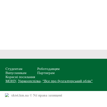
Студентам
Роботодавцям
Випускникам
Партнерам
Корисні посилання
МОНУ,
Укркоопспілка,
“Все про бухгалтерський облік”
xktei.km.ua
© Усі права захищені