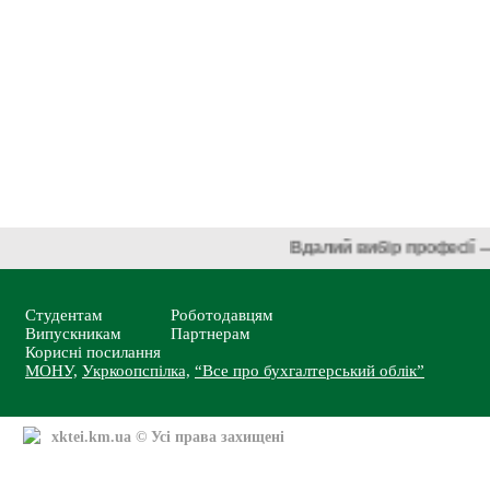
Вдалий вибір професі
Студентам
Роботодавцям
Випускникам
Партнерам
Корисні посилання
МОНУ,
Укркоопспілка,
“Все про бухгалтерський облік”
xktei.km.ua
© Усі права захищені