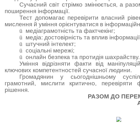
Сучасний світ стрімко змінюється, а разо
поширення інформації.
Тест
допомагає
перевірити
власний
ріве
мислення
й
уміння
орієнтуватися
в
інформацій
ü
медіаграмотність та фактчекінг;
ü
медіа: достовірність та вплив інформації
ü
штучний інтелект;
ü
соціальні мережі;
ü
онлайн безпека та протидія шахрайству.
Уміння відрізняти факти від маніпуляц
ключових компетентностей сучасної людини.
Громадянин у сьогоднішньому суспі
грамотний, мислити критично, перевіряти 
рішення.
РАЗОМ ДО ПЕРЕ