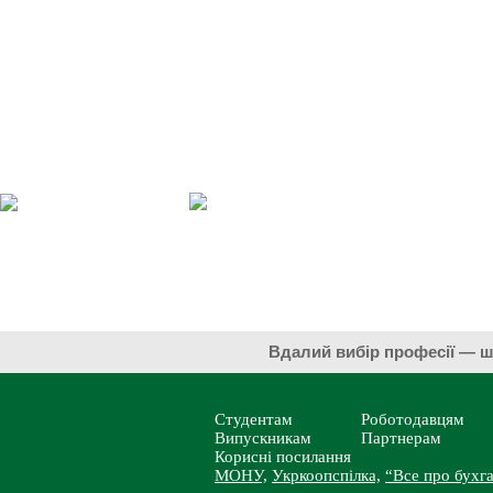
Вдалий вибір професії 
Студентам
Роботодавцям
Випускникам
Партнерам
Корисні посилання
МОНУ,
Укркоопспілка,
“Все про бухга