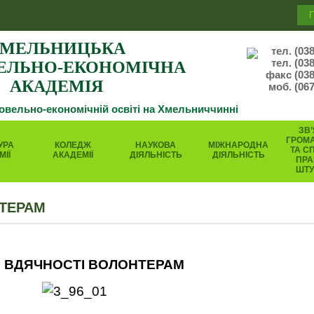
МЕЛЬНИЦЬКА
тел. (03
тел. (03
ЕЛЬНО-ЕКОНОМІЧНА
факс (038
АКАДЕМІЯ
моб. (067
говельно-економічній освіті на Хмельниччинні
ЗВ’
ГРОМ
УРА
КОЛЕДЖ
НАУКОВА
МІЖНАРОДНА
ТА С
МІЇ
АКАДЕМІЇ
ДІЯЛЬНІСТЬ
ДІЯЛЬНІСТЬ
ПРА
ШТ
ТЕРАМ
 ВДЯЧНОСТІ ВОЛОНТЕРАМ