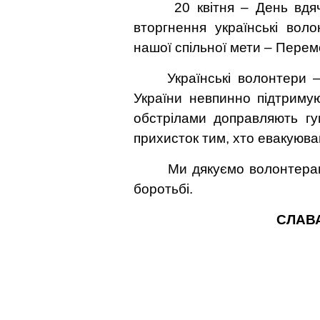
20 квітня –
День вдяч
вторгнення українські вол
нашої спільної мети – Пере
Українські волонтери 
України невпинно підтриму
обстрілами доправляють гу
прихисток тим, хто евакуював
Ми дякуємо волонтера
боротьбі.
СЛАВА