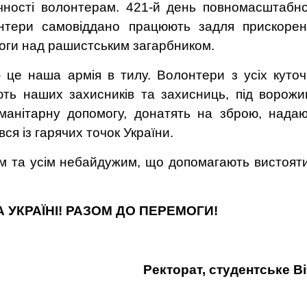
ності волонтерам. 421
-й день повномасштабн
онтери самовіддано працюють задля прискоре
моги над рашистським загарбником.
– це наша армія в тилу. Волонтери з усіх куточ
ють наших захисників та захисниць, під ворож
манітарну допомогу, донатять на зброю, нада
ся із гарячих точок України.
м та усім небайдужим, що допомагають вистоят
 УКРАЇНІ! РАЗОМ ДО ПЕРЕМОГИ!
Ректорат, студентське В