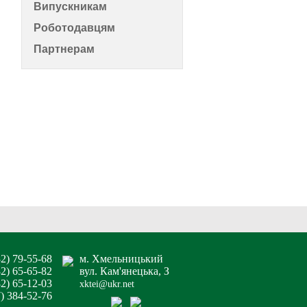
Випускникам
Роботодавцям
Партнерам
82) 79-55-68
м. Хмельницький
82) 65-65-82
вул. Кам'янецька, З
2) 65-12-03
xktei@ukr.net
7) 384-52-76