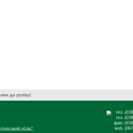
— шлях до успіху!
тел. (03
тел. (03
факс (038
моб. (06
лтерський облік”