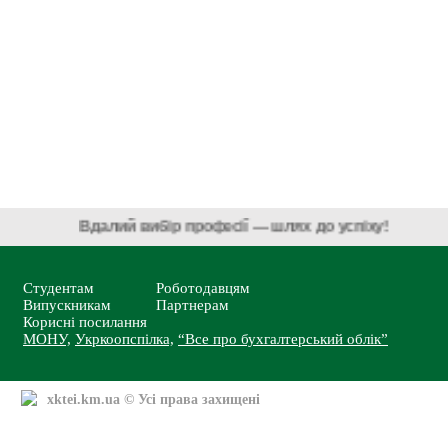
Вдалий вибір професії — шлях до успіху!
Студентам
Роботодавцям
Випускникам
Партнерам
Корисні посилання
МОНУ,
Укркоопспілка,
“Все про бухгалтерський облік”
xktei.km.ua
© Усі права захищені