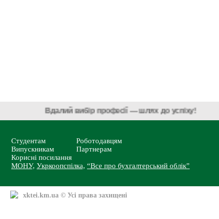
Вдалий вибір професії — шлях до успіху!
Студентам
Роботодавцям
Випускникам
Партнерам
Корисні посилання
МОНУ,
Укркоопспілка,
“Все про бухгалтерський облік”
xktei.km.ua
© Усі права захищені