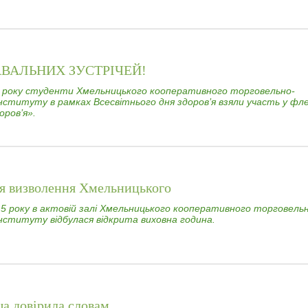
АВАЛЬНИХ ЗУСТРІЧЕЙ!
5 року студенти Хмельницького кооперативного торговельно-
інституту в рамках Всесвітнього дня здоров’я взяли участь у фл
оров’я».
ця визволення Хмельницького
15 року в актовій залі Хмельницького кооперативного торговель
інституту відбулася відкрита виховна година.
а довірила словам...