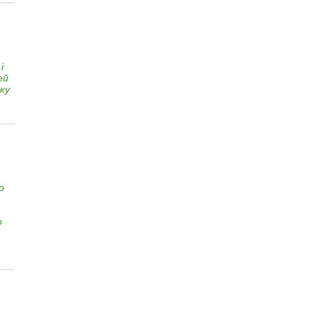
і
ей
ку
о
о