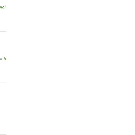
ної
» 5