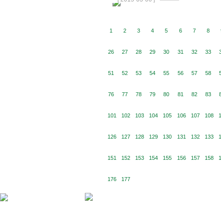
1
2
3
4
5
6
7
8
26
27
28
29
30
31
32
33
51
52
53
54
55
56
57
58
76
77
78
79
80
81
82
83
101
102
103
104
105
106
107
108
126
127
128
129
130
131
132
133
151
152
153
154
155
156
157
158
176
177