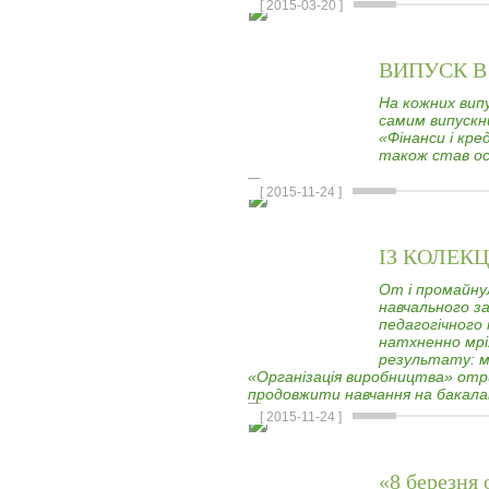
[ 2015-03-20 ]
ВИПУСК В
На кожних випу
самим випускни
«Фінанси і кр
також став ос
[ 2015-11-24 ]
ІЗ КОЛЕК
От і промайну
навчального за
педагогічного
натхненно мрія
результату: м
«Організація виробництва» отри
продовжити навчання на бакалав
[ 2015-11-24 ]
«8 березня 