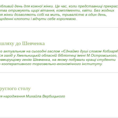
обливий день для кожної жінки. Це час, коли представниці прекрас
тва отримують щирі вітання, компліменти, квіти. Без жодних
ня жінки дозволяють собі на мить, тривалістю в один день,
щоденні клопоти і відчути себе королевою.
 шляху до Шевченка
но актуальним на сьогодні гаслом «Єднаймо душі словом Кобзаря!
ся захід у Хмельницькій обласній бібліотеці імені М.Островського,
евмирущому генію Шевченка, на якому побували кращі студенти
 кооперативного торговельно-економічного інституту.
руглого столу
 дня народження Михайла Вербицького