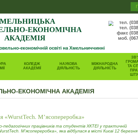
МЕЛЬНИЦЬКА
тел. (03
тел. (03
ЕЛЬНО-ЕКОНОМІЧНА
факс (038
АКАДЕМІЯ
моб. (067
говельно-економічній освіті на Хмельниччинні
ЗВ’
ГРОМ
УРА
КОЛЕДЖ
НАУКОВА
МІЖНАРОДНА
ТА С
МІЇ
АКАДЕМІЇ
ДІЯЛЬНІСТЬ
ДІЯЛЬНІСТЬ
ПРА
ШТ
ЛЬНО-ЕКОНОМІЧНА АКАДЕМІЯ
я «WurstTech. М’ясопереробка»
о-педагогічних працівників та студентів ХКТЕІ у практичній
urstTech. М’ясопереробка», яка відбулася в місті Києві 12 березня