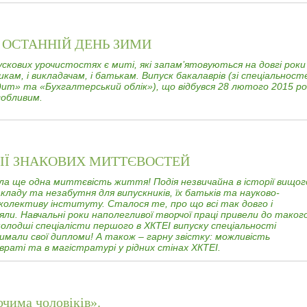
 ОСТАННІЙ ДЕНЬ ЗИМИ
скових урочистостях є миті, які запам’ятовуються на довгі роки 
кам, і викладачам, і батькам. Випуск бакалаврів (зі спеціальност
едит» та «Бухгалтерський облік»), що відбувся 28 лютого 2015 ро
обливим.
ЦІЇ ЗНАКОВИХ МИТТЄВОСТЕЙ
ла ще одна миттєвість життя! Подія незвичайна в історії вищог
кладу та незабутня для випускників, їх батьків та науково-
 колективу інституту. Сталося те, про що всі так довго і
ли. Навчальні роки наполегливої творчої праці привели до таког
олодші спеціалісти першого в ХКТЕІ випуску спеціальності
мали свої дипломи! А також – гарну звістку: можливість
раті та в магістратурі у рідних стінах ХКТЕІ.
очима чоловіків».