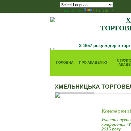
Powered by
Translate
Х
ТОРГОВ
З 1957 року лідер в тор
СТРУКТ
ГОЛОВНА
ПРО АКАДЕМІЮ
АКАДЕ
ХМЕЛЬНИЦЬКА ТОРГОВЕ
Конференці
Участь науков
конференції «W
2015 року.