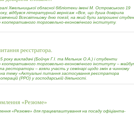
алі Хмельницької обласної бібліотеки імені М. Островського 19
оку, відбувся літературний вернісаж «Все, що душа довірила
исвячений Всесвітньому дню поезії, на який були запрошені студе
 кооперативного торговельно-економічного інституту.
питання реєстратора.
5 року викладачі (Бойчук Г.І. та Мельник О.А.) і студенти
 кооперативного торговельно-економічного інституту – майбу
та ресторатори – взяли участь у семінарі щодо змін в чинному
 на тему «Актуальні питання застосування реєстратора
операцій (РРО) у господарській діяльності.
рмлення «Резюме»
ення «Резюме» для працевлаштування на посаду офіціанта-