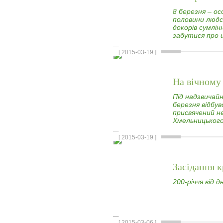
8 березня – ос
половини людс
докорів сумлін
забутися про 
[ 2015-03-19 ]
На вічному
Під надзвичай
березня відбув
присвячений н
Хмельницького
[ 2015-03-19 ]
Засідання к
200-річчя від
[ 2015-03-06 ]