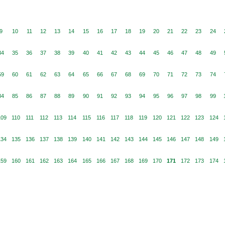
9
10
11
12
13
14
15
16
17
18
19
20
21
22
23
24
34
35
36
37
38
39
40
41
42
43
44
45
46
47
48
49
59
60
61
62
63
64
65
66
67
68
69
70
71
72
73
74
84
85
86
87
88
89
90
91
92
93
94
95
96
97
98
99
109
110
111
112
113
114
115
116
117
118
119
120
121
122
123
124
134
135
136
137
138
139
140
141
142
143
144
145
146
147
148
149
159
160
161
162
163
164
165
166
167
168
169
170
171
172
173
174